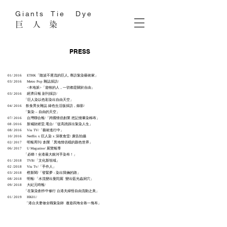
Giants Tie Dye
巨 人 染
PRESS
01/ 2016 ETHK「隨波不逐流的巨人, 專訪紮染藝術家」
03/ 2016 Metro Pop 雜誌採訪/
<本地派>
「遊牧的人，一切都是關於自由」
03/ 2016 經濟日報 副刊採訪/
「巨人染以色彩染出自由天空」
04/ 2016 飲食男女雜誌 綠色生活版採訪，錄影/
「紮染 – 自由的天空」
07/ 2016 台灣聯合報/「跨國情侶創業 把記憶暈染棉布」
08 /2016 新城財經堂,電台/「從高蹺踩出紮染人生」
08/ 2016 Viu TV/「藝術進行中」
10/ 2016 Netflix x 巨人染 x 深夜食堂/ 廣告拍攝
02/ 2017 明報周刊/ 創業「異地情侶檔的顏色世界」
06/ 2017 U Magazine/ 展覽報導
「必睇！全港最大銀河手染布！」
01/ 2018 TVB/「文化新領域」
02 /2018 Viu Tv/「手作人」
03/ 2018 橙新聞/「發緊夢 - 染出我倆的路」
08/ 2018 明報/「水流變出曼陀羅 變出藍光蟲洞穴」
09/ 2018 大紀元時報/
「在紮染創作中修行 台港夫婦悟自由流動之美」
01/ 2019 HK01/
「港台夫妻做全職紮染師 遨遊四海全靠一塊布」